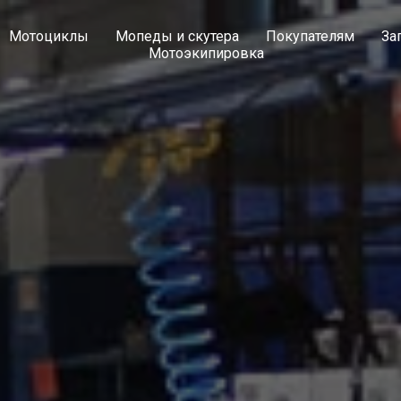
Мотоциклы
Мопеды и скутера
Покупателям
За
Мотоэкипировка