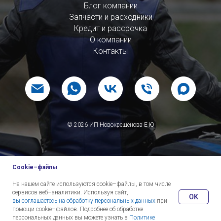
Блог компании
Запчасти и расходники
Кредит и рассрочка
О компании
Контакты
© 2026 ИП Новокрещенова Е Ю
Cookie–файлы
На нашем сайте используются cookie–файлы, в том числе
сервисов веб–аналитики. Используя сайт,
OK
вы соглашаетесь на обработку персональных данных
при
помощи cookie–файлов. Подробнее об обработке
персональных данных вы можете узнать в
Политике