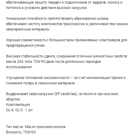
обеспечивающие защиту передач и подшипников от задиров, износа и
питтинга в условиях действия высоких нагрузок.
Уникальная способность препятствовать образованию шлама,
обеспечивая чистоту компонентов трансмиссии и увеличивая тем самым
межсервисные интервалы.
Хорошая совместимость с большинством применяемых эластомеров для
предотвращения утечек.
Высокая стабильность сдвига, сохранение отличных вязкостных свойств
масла SAE типа 75W-90 даже после длительных периодов
использования.
Улучшение топливной экономичности — за счет минимизации трения и
снижения потерь в смазочном материале.
Выдерживает сверхнагрузки (EP свойства), не пенится при высоких
оборотах.
Комплектация
GL-4; GL-5 - 1 шт
Тип масла: Масло трансмиссионное
Вязкость: 75W-90