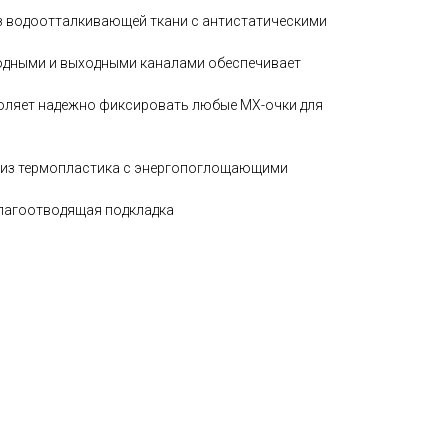
з водоотталкивающей ткани с антистатическими
одными и выходными каналами обеспечивает
оляет надежно фиксировать любые MX-очки для
 из термопластика с энергопоглощающими
влагоотводящая подкладка