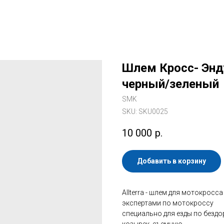
Шлем Кросс- Энд
черный/зеленый
SMK
SKU:
SKU0025
10 000
р.
Добавить в корзину
Allterra - шлем для мотокрос
экспертами по мотокроссу
специально для езды по безд