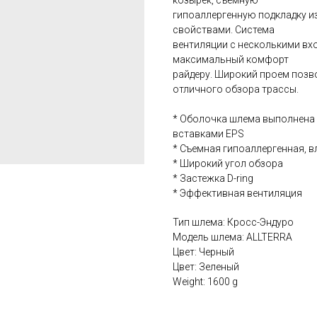
козырек, съемную
гипоаллергенную подкладку и
свойствами. Система
вентиляции с несколькими вх
максимальный комфорт
райдеру. Широкий проем позв
отличного обзора трассы.
* Оболочка шлема выполнена
вставками EPS
* Съемная гипоаллергенная, 
* Широкий угол обзора
* Застежка D-ring
* Эффективная вентиляция
Тип шлема: Кросс-Эндуро
Модель шлема: ALLTERRA
Цвет: Черный
Цвет: Зеленый
Weight: 1600 g