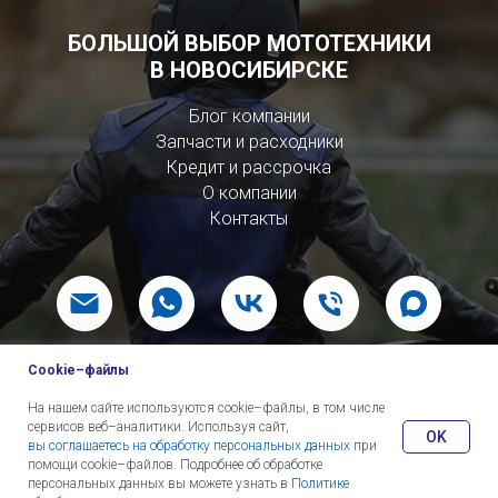
БОЛЬШОЙ ВЫБОР МОТОТЕХНИКИ
В НОВОСИБИРСКЕ
Блог компании
Запчасти и расходники
Кредит и рассрочка
О компании
Контакты
Cookie–файлы
© 2026 ИП Новокрещенова Е Ю
На нашем сайте используются cookie–файлы, в том числе
сервисов веб–аналитики. Используя сайт,
OK
вы соглашаетесь на обработку персональных данных
при
помощи cookie–файлов. Подробнее об обработке
персональных данных вы можете узнать в
Политике