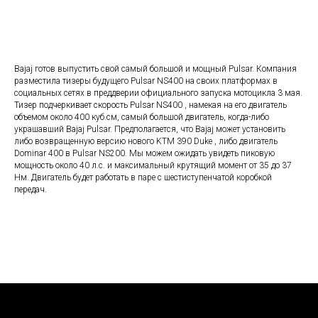
Bajaj готов выпустить свой самый большой и мощный Pulsar. Компания
разместила тизеры будущего Pulsar NS400 на своих платформах в
социальных сетях в преддверии официального запуска мотоцикла 3 мая.
Тизер подчеркивает скорость Pulsar NS400 , намекая на его двигатель
объемом около 400 куб.см, самый большой двигатель, когда-либо
украшавший Bajaj Pulsar. Предполагается, что Bajaj может установить
либо возвращенную версию нового KTM 390 Duke , либо двигатель
Dominar 400 в Pulsar NS200. Мы можем ожидать увидеть пиковую
мощность около 40 л.с. и максимальный крутящий момент от 35 до 37
Нм. Двигатель будет работать в паре с шестиступенчатой ​​коробкой
передач.